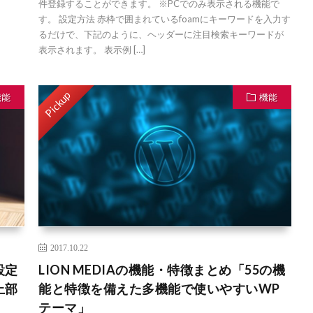
件登録することができます。 ※PCでのみ表示される機能で
す。 設定方法 赤枠で囲まれているfoamにキーワードを入力す
るだけで、下記のように、ヘッダーに注目検索キーワードが
表示されます。 表示例 […]
Pickup
機能
機能
2017.10.22
設定
LION MEDIAの機能・特徴まとめ「55の機
上部
能と特徴を備えた多機能で使いやすいWP
テーマ」