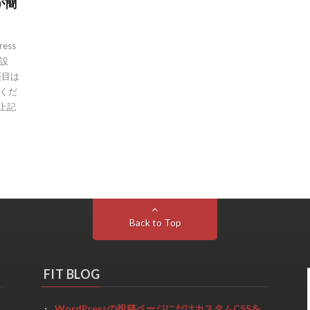
が簡
ess
設
項目は
くだ
上記
Back to Top
FIT BLOG
WordPressの投稿ページにだけカスタムCSSを