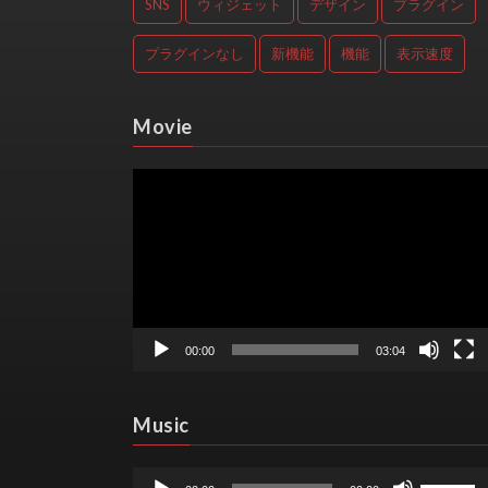
SNS
ウィジェット
デザイン
プラグイン
プラグインなし
新機能
機能
表示速度
Movie
動
画
プ
レ
ー
ヤ
ー
00:00
03:04
Music
音
ボ