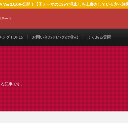
EDIA Ver2.0.0を公開！【子テーマのCSSで見出しを上書きしている方へ
料テーマ
ングTOP15
お問い合わせ(バグの報告)
よくある質問
関する記事です。