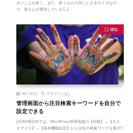
きいことが多く、また、多くの人の目にとまるサイズなの
で、皆さんが運営している […]
機能
2017.10.25
プラグインなし
管理画面から注目検索キーワードを自分で
設定できる
LION MEDIAでは、WordPress管理画面の【外観】→【カス
タマイズ】→【基本機能設定】から注目の検索ワードを最大5