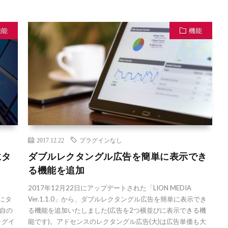
機能
機能
2017.12.22
プラグインなし
にタ
ダブルレクタングル広告を簡単に表示でき
る機能を追加
2017年12月22日にアップデートされた「LION MEDIA
由にタ
Ver.1.1.0」から、ダブルレクタングル広告を簡単に表示でき
自の
る機能を追加いたしました(広告を2つ横並びに表示できる機
ラグイ
能です)。アドセンスのレクタングル広告(大)は広告単価も大