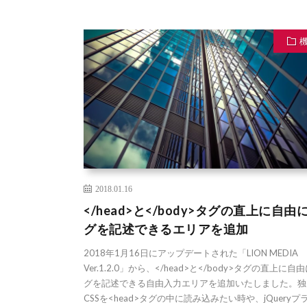
2018.01.16
</head>と</body>タグの直上に自由
グを記述できるエリアを追加
2018年1月16日にアップデートされた「LION MEDIA
Ver.1.2.0」から、</head>と</body>タグの直上に自
グを記述できる自由入力エリアを追加いたしました。独
CSSを<head>タグの中に読み込みたい時や、jQueryプ