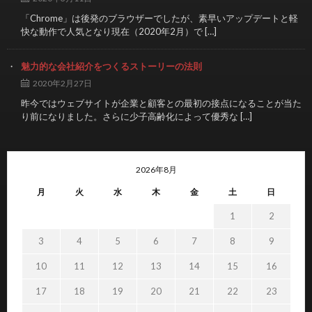
「Chrome」は後発のブラウザーでしたが、素早いアップデートと軽
快な動作で人気となり現在（2020年2月）で […]
魅力的な会社紹介をつくるストーリーの法則
2020年2月27日
昨今ではウェブサイトが企業と顧客との最初の接点になることが当た
り前になりました。さらに少子高齢化によって優秀な […]
2026年8月
月
火
水
木
金
土
日
1
2
3
4
5
6
7
8
9
10
11
12
13
14
15
16
17
18
19
20
21
22
23