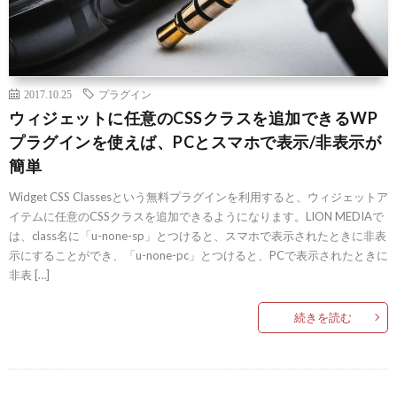
2017.10.25
プラグイン
ウィジェットに任意のCSSクラスを追加できるWP
プラグインを使えば、PCとスマホで表示/非表示が
簡単
Widget CSS Classesという無料プラグインを利用すると、ウィジェットア
イテムに任意のCSSクラスを追加できるようになります。LION MEDIAで
は、class名に「u-none-sp」とつけると、スマホで表示されたときに非表
示にすることができ、「u-none-pc」とつけると、PCで表示されたときに
非表 […]
続きを読む