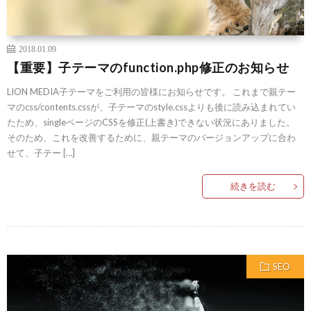
2018.01.09
【重要】子テーマのfunction.php修正のお知らせ
LION MEDIA子テーマをご利用の皆様にお知らせです。 これまで親テー
マのcss/contents.cssが、子テーマのstyle.cssよりも後に読み込まれてい
たため、singleページのCSSを修正(上書き)できない状況にありました。
そのため、これを改善するために、親テーマのバージョンアップに合わ
せて、子テー […]
続きを読む
SEO