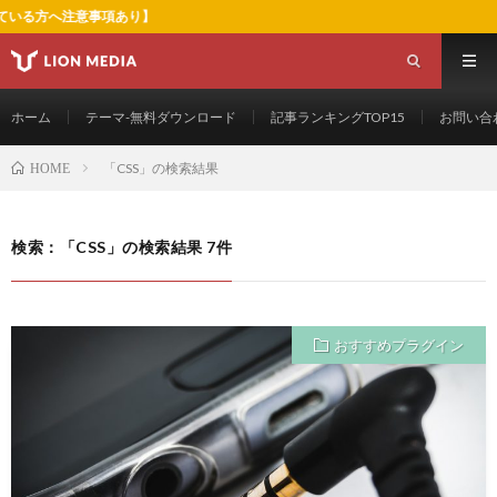
意事項あり】
ホーム
テーマ-無料ダウンロード
記事ランキングTOP15
お問い合
「CSS」の検索結果
HOME
検索：「CSS」の検索結果 7件
おすすめプラグイン