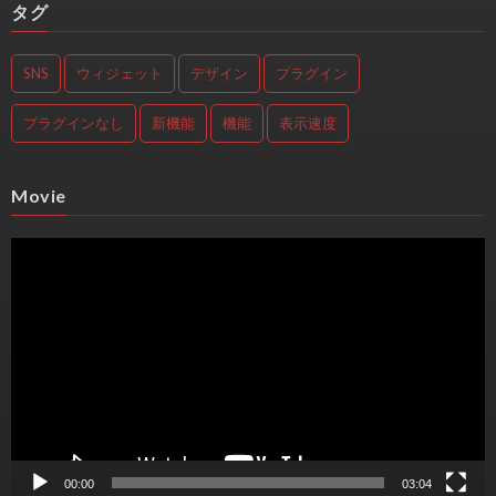
タグ
SNS
ウィジェット
デザイン
プラグイン
プラグインなし
新機能
機能
表示速度
Movie
動
画
プ
レ
ー
ヤ
ー
00:00
03:04