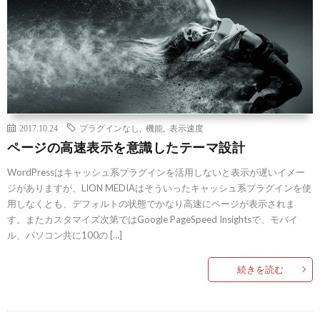
2017.10.24
プラグインなし
,
機能
,
表示速度
ページの高速表示を意識したテーマ設計
WordPressはキャッシュ系プラグインを活用しないと表示が遅いイメー
ジがありますが、LION MEDIAはそういったキャッシュ系プラグインを使
用しなくとも、デフォルトの状態でかなり高速にページが表示されま
す。またカスタマイズ次第ではGoogle PageSpeed Insightsで、モバイ
ル、パソコン共に100の […]
続きを読む
Pickup