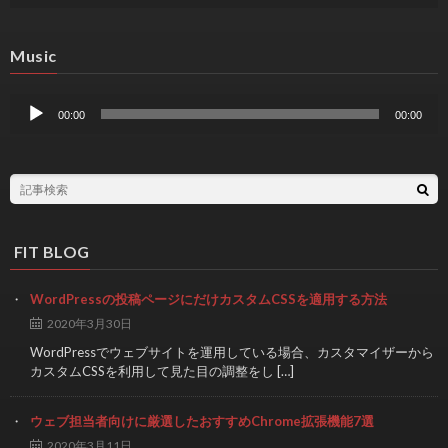
Music
音
声
00:00
00:00
プ
レ
ー
ヤ
ー
FIT BLOG
WordPressの投稿ページにだけカスタムCSSを適用する方法
2020年3月30日
WordPressでウェブサイトを運用している場合、カスタマイザーから
カスタムCSSを利用して見た目の調整をし […]
ウェブ担当者向けに厳選したおすすめChrome拡張機能7選
2020年3月11日