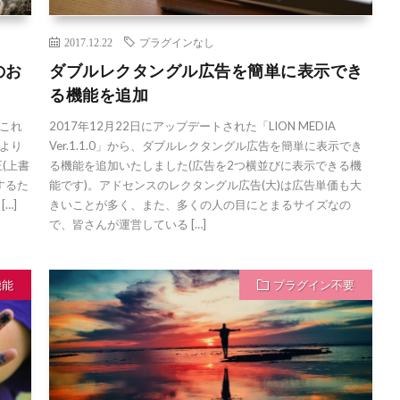
2017.12.22
プラグインなし
のお
ダブルレクタングル広告を簡単に表示でき
る機能を追加
 これ
2017年12月22日にアップデートされた「LION MEDIA
sより
Ver.1.1.0」から、ダブルレクタングル広告を簡単に表示でき
正(上書
る機能を追加いたしました(広告を2つ横並びに表示できる機
するた
能です)。アドセンスのレクタングル広告(大)は広告単価も大
…]
きいことが多く、また、多くの人の目にとまるサイズなの
で、皆さんが運営している […]
機能
プラグイン不要