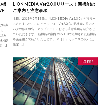
の機
LION MEDIA Ver2.0.0リリース！新機能の
WP
ご案内と注意事項
本日、2018年2月15日に「LION MEDIA Ver2.0.0」がリリー
スされました。このページでは、Ver2.0.0の新機能の案内と
々な特徴
バグの修正報告、アップデートにおける注意事項を紹介させ
きる
ていただきます。 新機能の案内 Ver2.0.0で追加された新機能
同期読み
を箇条書きで紹介いたします。 ※［］←カッコ内の表示は、
ipt使
設定 […]
[…]
機能