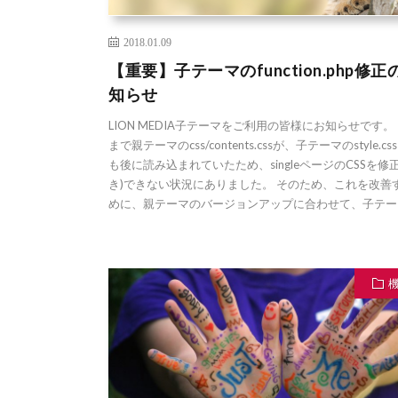
2018.01.09
【重要】子テーマのfunction.php修正
知らせ
LION MEDIA子テーマをご利用の皆様にお知らせです。
まで親テーマのcss/contents.cssが、子テーマのstyle.cs
も後に読み込まれていたため、singleページのCSSを修
き)できない状況にありました。 そのため、これを改善
めに、親テーマのバージョンアップに合わせて、子テー [