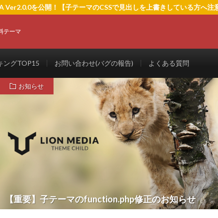
EDIA Ver2.0.0を公開！【子テーマのCSSで見出しを上書きしている方へ
料テーマ
ングTOP15
お問い合わせ(バグの報告)
よくある質問
お知らせ
【重要】子テーマのfunction.php修正のお知らせ