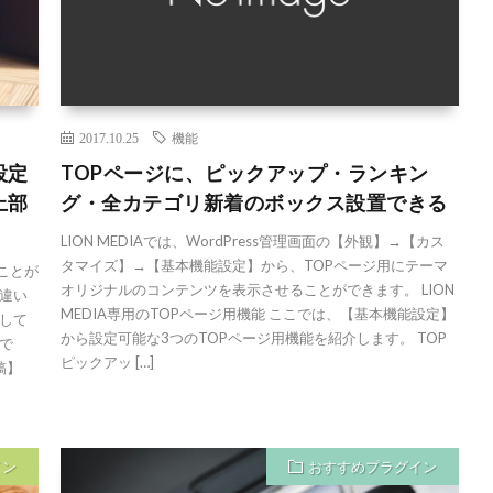
2017.10.25
機能
設定
TOPページに、ピックアップ・ランキン
上部
グ・全カテゴリ新着のボックス設置できる
LION MEDIAでは、WordPress管理画面の【外観】→【カス
タマイズ】→【基本機能設定】から、TOPページ用にテーマ
ることが
オリジナルのコンテンツを表示させることができます。 LION
違い
MEDIA専用のTOPページ用機能 ここでは、【基本機能設定】
して
から設定可能な3つのTOPページ用機能を紹介します。 TOP
で
ピックアッ […]
稿】
イン
おすすめプラグイン