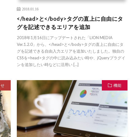
2018.01.16
</head>と</body>タグの直上に自由にタ
グを記述できるエリアを追加
2018年1月16日にアップデートされた「LION MEDIA
Ver.1.2.0」から、</head>と</body>タグの直上に自由にタ
グを記述できる自由入力エリアを追加いたしました。独自の
CSSを<head>タグの中に読み込みたい時や、jQueryプラグイ
ンを追加したい時などに活用い […]
らせ
機能