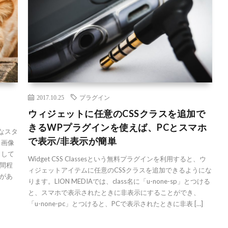
2017.10.25
プラグイン
ウィジェットに任意のCSSクラスを追加で
きるWPプラグインを使えば、PCとスマホ
うなスタ
で表示/非表示が簡単
 画像
りして
Widget CSS Classesという無料プラグインを利用すると、ウ
間程
ィジェットアイテムに任意のCSSクラスを追加できるようにな
があ
ります。LION MEDIAでは、class名に「u-none-sp」とつける
と、スマホで表示されたときに非表示にすることができ、
「u-none-pc」とつけると、PCで表示されたときに非表 […]