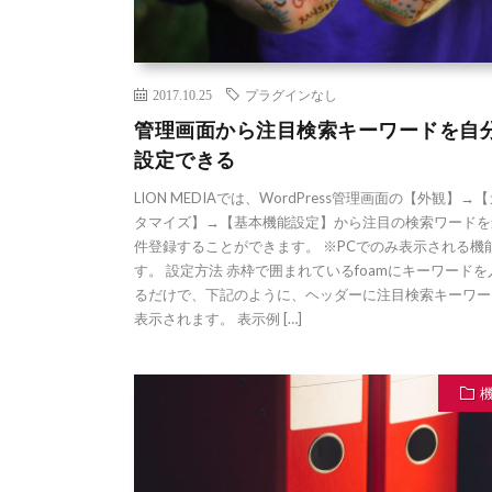
2017.10.25
プラグインなし
管理画面から注目検索キーワードを自
設定できる
LION MEDIAでは、WordPress管理画面の【外観】→
タマイズ】→【基本機能設定】から注目の検索ワードを
件登録することができます。 ※PCでのみ表示される機
す。 設定方法 赤枠で囲まれているfoamにキーワード
るだけで、下記のように、ヘッダーに注目検索キーワー
表示されます。 表示例 […]