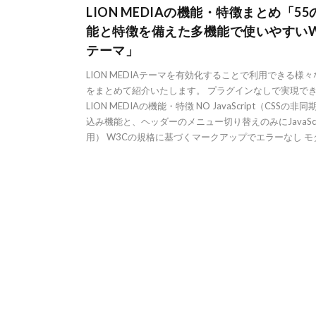
LION MEDIAの機能・特徴まとめ「55
能と特徴を備えた多機能で使いやすい
テーマ」
LION MEDIAテーマを有効化することで利用できる様
をまとめて紹介いたします。 プラグインなしで実現で
LION MEDIAの機能・特徴 NO JavaScript（CSSの非
込み機能と、ヘッダーのメニュー切り替えのみにJavaScr
用） W3Cの規格に基づくマークアップでエラーなし モダ 