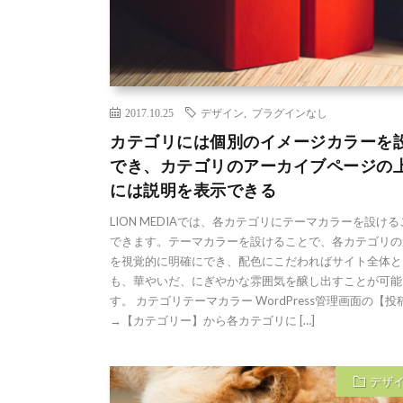
2017.10.25
デザイン
,
プラグインなし
カテゴリには個別のイメージカラーを
でき、カテゴリのアーカイブページの
には説明を表示できる
LION MEDIAでは、各カテゴリにテーマカラーを設け
できます。テーマカラーを設けることで、各カテゴリの
を視覚的に明確にでき、配色にこだわればサイト全体と
も、華やいだ、にぎやかな雰囲気を醸し出すことが可能
す。 カテゴリテーマカラー WordPress管理画面の【投
→【カテゴリー】から各カテゴリに […]
デザ