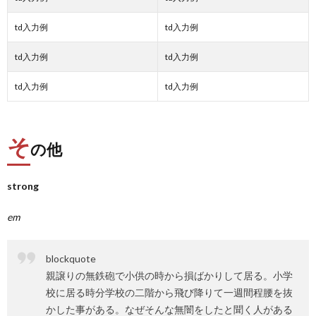
td入力例
td入力例
td入力例
td入力例
td入力例
td入力例
そ
の他
strong
em
blockquote
親譲りの無鉄砲で小供の時から損ばかりして居る。小学
校に居る時分学校の二階から飛び降りて一週間程腰を抜
かした事がある。なぜそんな無闇をしたと聞く人がある