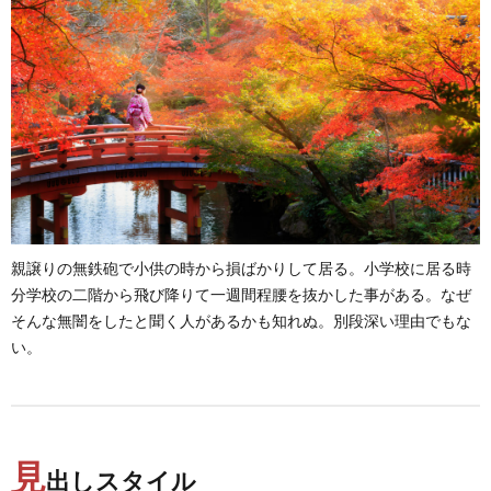
ル
7.
テー
ブル
スタ
イル
8.
その
他
親譲りの無鉄砲で小供の時から損ばかりして居る。小学校に居る時
分学校の二階から飛び降りて一週間程腰を抜かした事がある。なぜ
そんな無闇をしたと聞く人があるかも知れぬ。別段深い理由でもな
い。
見
出しスタイル