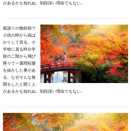
があるかも知れぬ。別段深い理由でもない。
出し
3.1.1.
h4見出
し
親譲りの無鉄砲で
3.1.1.1.
小供の時から損ば
h5見出し
かりして居る。小
学校に居る時分学
4.
ボッ
校の二階から飛び
クス
降りて一週間程腰
スタ
を抜かした事があ
イル
る。なぜそんな無
5.
闇をしたと聞く人
マー
があるかも知れぬ。別段深い理由でもない。
カー
スタ
イル
6.
リス
トス
タイ