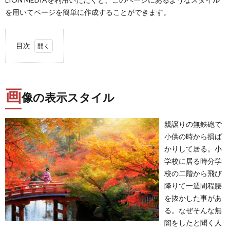
を用いてページを簡単に作成することができます。
目次
1.
画像
の表
画
示ス
像の表示スタイル
タイ
ル
親譲りの無鉄砲で
2.
小供の時から損ば
見出
しス
かりして居る。小
タイ
学校に居る時分学
ル
校の二階から飛び
3.
降りて一週間程腰
h2見
を抜かした事があ
出し
る。なぜそんな無
3.1.
闇をしたと聞く人
h3見