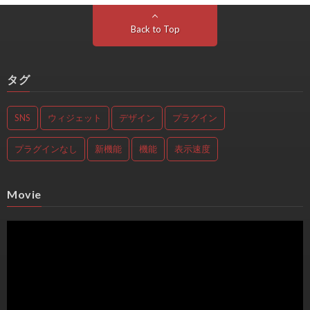
Back to Top
タグ
SNS
ウィジェット
デザイン
プラグイン
プラグインなし
新機能
機能
表示速度
Movie
動
画
プ
レ
ー
ヤ
ー