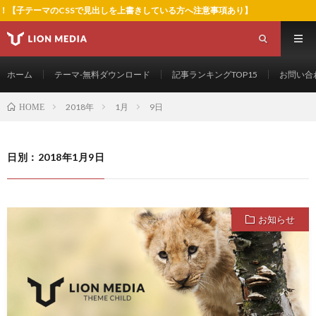
を公開！【子テーマのCSSで見出しを上書きしている方へ注意事項あり】
ホーム
テーマ-無料ダウンロード
記事ランキングTOP15
お問い合
2018年
1月
9日
HOME
日別：2018年1月9日
お知らせ