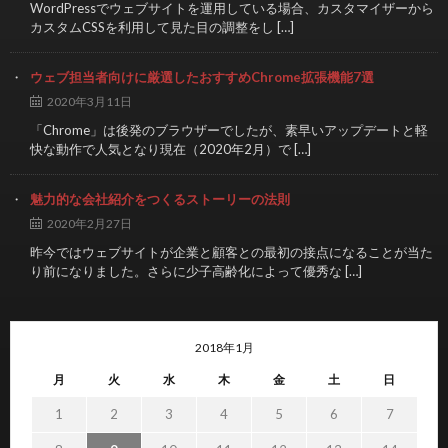
WordPressでウェブサイトを運用している場合、カスタマイザーから
カスタムCSSを利用して見た目の調整をし […]
ウェブ担当者向けに厳選したおすすめChrome拡張機能7選
2020年3月11日
「Chrome」は後発のブラウザーでしたが、素早いアップデートと軽
快な動作で人気となり現在（2020年2月）で […]
魅力的な会社紹介をつくるストーリーの法則
2020年2月27日
昨今ではウェブサイトが企業と顧客との最初の接点になることが当た
り前になりました。さらに少子高齢化によって優秀な […]
2018年1月
月
火
水
木
金
土
日
1
2
3
4
5
6
7